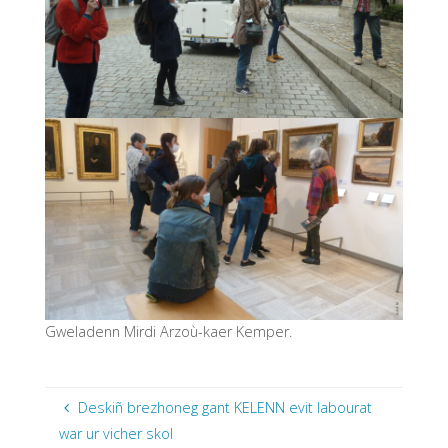
Gweladenn Mirdi Arzoù-kaer Kemper.
Deskiñ brezhoneg gant KELENN evit labourat
war ur vicher skol