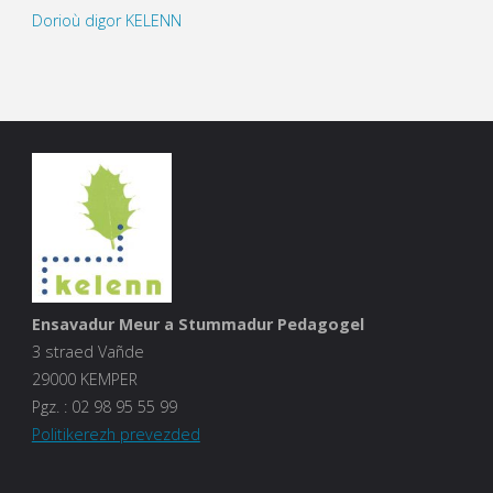
Dorioù digor KELENN
Ensavadur Meur a Stummadur Pedagogel
3 straed Vañde
29000 KEMPER
Pgz. :
02 98 95 55 99
Politikerezh prevezded