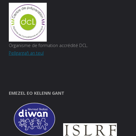
Organisme de formation accrédité DCL.
Pellgargañ an teul
EMEZEL EO KELENN GANT