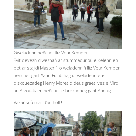
Gweladenn heñchet Iliz Veur Kemper.
Evit devezh diwezhañ ar stummadurioù e Kelenn eo
bet ar stajidi Master 1 o weladenniñ Iliz Veur Kemper
heñchet gant Yann-Fulub hag ur weladenn eus
diskouezadeg Henry Moret o deus graet ivez e Mirdi
an Arzoù-kaer, heñchet e brezhoneg gant Annaig.
Vakañsoù mat d’an holl !