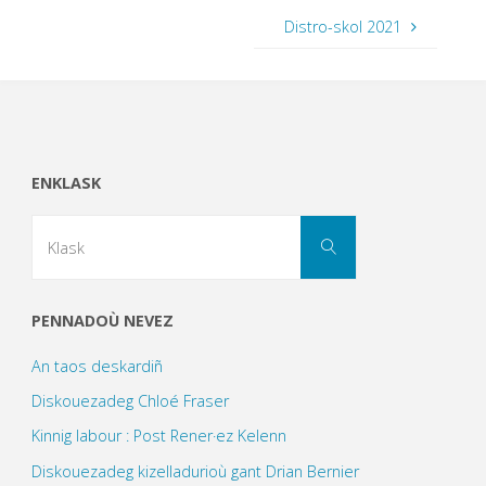
Distro-skol 2021
ENKLASK
Search
Klask
for:
PENNADOÙ NEVEZ
An taos deskardiñ
Diskouezadeg Chloé Fraser
Kinnig labour : Post Rener·ez Kelenn
Diskouezadeg kizelladurioù gant Drian Bernier