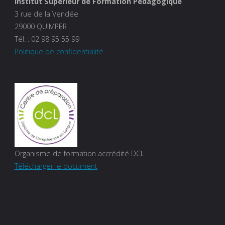
Institut Supérieur de Formation Pédagogique
3 rue de la Vendée
29000 QUIMPER
Tél. :
02 98 95 55 99
Politique de confidentialité
Organisme de formation accrédité DCL.
Télécharger le document