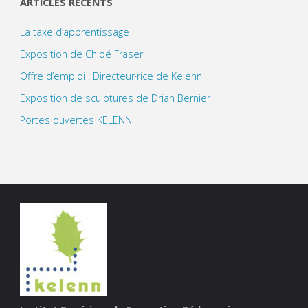
ARTICLES RÉCENTS
La taxe d’apprentissage
Exposition de Chloé Fraser
Offre d’emploi : Directeur·rice de Kelenn
Exposition de sculptures de Drian Bernier
Portes ouvertes KELENN