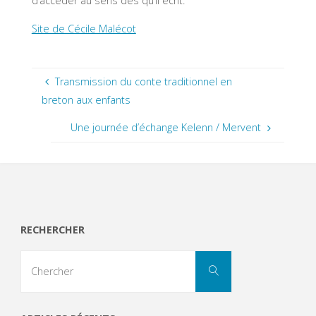
d’accéder au sens dès qu’il écrit.
Site de Cécile Malécot
Transmission du conte traditionnel en
breton aux enfants
Une journée d’échange Kelenn / Mervent
RECHERCHER
Search
Chercher
for: