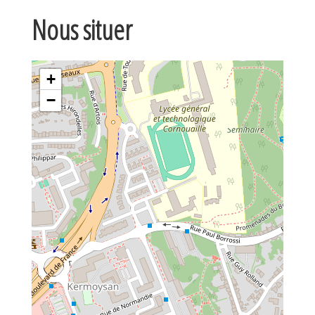
Nous situer
+
−