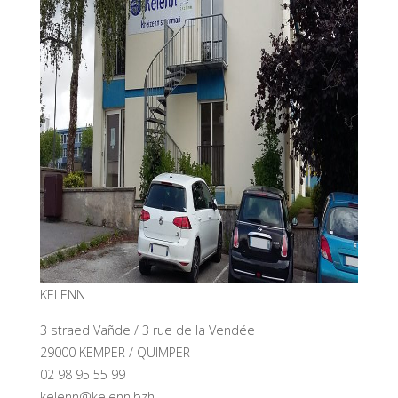
KELENN
3 straed Vañde / 3 rue de la Vendée
29000 KEMPER / QUIMPER
02 98 95 55 99
kelenn@kelenn.bzh