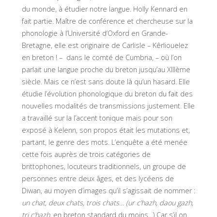
du monde, à étudier notre langue. Holly Kennard en
fait partie. Maître de conférence et chercheuse sur la
phonologie à l’Université d’Oxford en Grande-
Bretagne, elle est originaire de Carlisle – Kêrliouelez
en breton ! – dans le comté de Cumbria, – où l’on
parlait une langue proche du breton jusqu’au XIIIème
siècle. Mais ce n’est sans doute là qu’un hasard. Elle
étudie l’évolution phonologique du breton du fait des
nouvelles modalités de transmissions justement. Elle
a travaillé sur la l’accent tonique mais pour son
exposé à Kelenn, son propos était les mutations et,
partant, le genre des mots. L’enquête a été menée
cette fois auprès de trois catégories de
brittophones, locuteurs traditionnels, un groupe de
personnes entre deux âges, et des lycéens de
Diwan, au moyen d’images qu’il s’agissait de nommer :
un chat, deux chats, trois chats… (ur c’hazh, daou gazh,
tri c’hazh
, en breton standard du moins…) Car s’il on