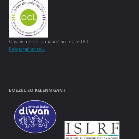
Organisme de formation accrédité DCL.
Pellgargañ an teul
EMEZEL EO KELENN GANT