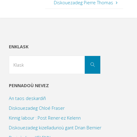
Diskouezadeg Pierre Thomas
ENKLASK
Search
Klask
for:
PENNADOÙ NEVEZ
An taos deskardiñ
Diskouezadeg Chloé Fraser
Kinnig labour : Post Rener·ez Kelenn
Diskouezadeg kizelladurioù gant Drian Bernier