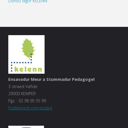
Dorioù digor KELENN
Ensavadur Meur a Stummadur Pedagogel
3 straed Vañde
29000 KEMPER
Pgz. :
02 98 95 55 99
Politikerezh prevezded