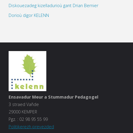
Diskouezadeg kizelladurioù gant Drian Bernier
Dorioù digor KELENN
Ensavadur Meur a Stummadur Pedagogel
3 straed Vañde
29000 KEMPER
Pgz. :
02 98 95 55 99
Politikerezh prevezded