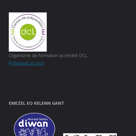
Organisme de formation accrédité DCL.
Pellgargañ an teul
EMEZEL EO KELENN GANT