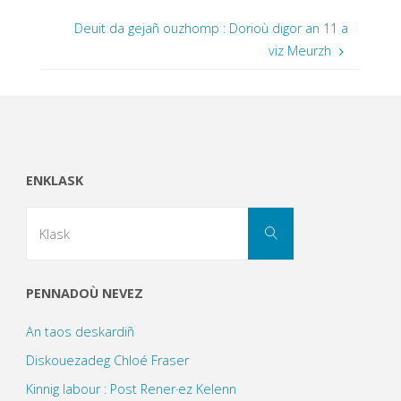
Deuit da gejañ ouzhomp : Dorioù digor an 11 a
viz Meurzh
ENKLASK
Search
Klask
for:
PENNADOÙ NEVEZ
An taos deskardiñ
Diskouezadeg Chloé Fraser
Kinnig labour : Post Rener·ez Kelenn