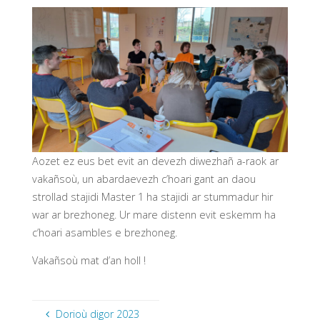
Aozet ez eus bet evit an devezh diwezhañ a-raok ar
vakañsoù, un abardaevezh c’hoari gant an daou
strollad stajidi Master 1 ha stajidi ar stummadur hir
war ar brezhoneg. Ur mare distenn evit eskemm ha
c’hoari asambles e brezhoneg.
Vakañsoù mat d’an holl !
Dorioù digor 2023