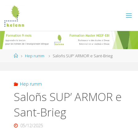
Skip
to
content
Home
Hep rumm
Saloñs SUP’ ARMOR e Sant-Brieg
Hep rumm
Saloñs SUP’ ARMOR e
Sant-Brieg
05/12/2025