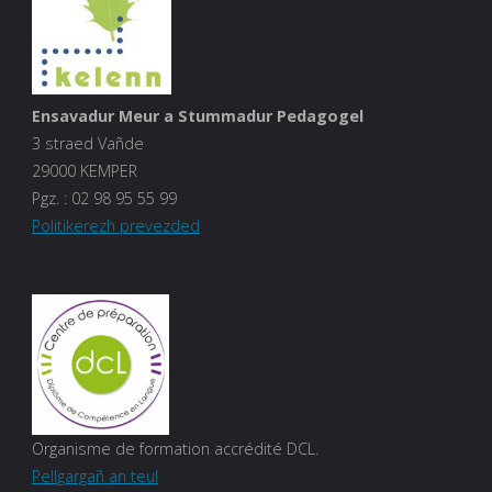
Ensavadur Meur a Stummadur Pedagogel
3 straed Vañde
29000 KEMPER
Pgz. :
02 98 95 55 99
Politikerezh prevezded
Organisme de formation accrédité DCL.
Pellgargañ an teul