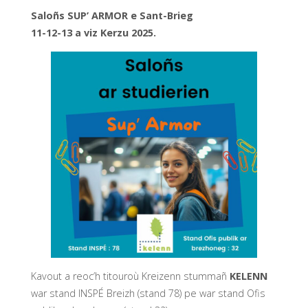
Saloñs SUP’ ARMOR e Sant-Brieg
11-12-13 a viz Kerzu 2025.
Kavout a reoc’h titouroù Kreizenn stummañ
KELENN
war stand INSPÉ Breizh (stand 78) pe war stand Ofis