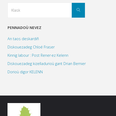
Search
Klask
for:
PENNADOÙ NEVEZ
An taos deskardiñ
Diskouezadeg Chloé Fraser
Kinnig labour : Post Rener·ez Kelenn
Diskouezadeg kizelladurioù gant Drian Bernier
Dorioù digor KELENN