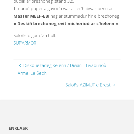
publik ar brezhoneg (stand 32).
Titouroù paper a gavoc’h war al lec’h diwar-benn ar
Master MEEF-EBI
hag ar stummadur hir e brezhoneg
« Deskiñ brezhoneg evit micherioù ar c’helenn »
.
Saloñs digor d’an holl.
SUP’ARMOR
Diskouezadeg Kelenn / Diwan – Livadurioù
Armel Le Sec’h
Saloñs AZIMUT e Brest
ENKLASK