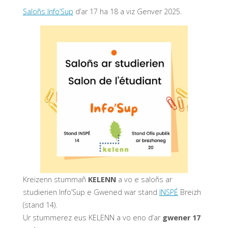
Saloñs Info’Sup
d’ar 17 ha 18 a viz Genver 2025.
Kreizenn stummañ
KELENN
a vo e saloñs ar
studierien Info’Sup e Gwened war stand
INSPÉ
Breizh
(stand 14).
Ur stummerez eus KELENN a vo eno d’ar
gwener 17