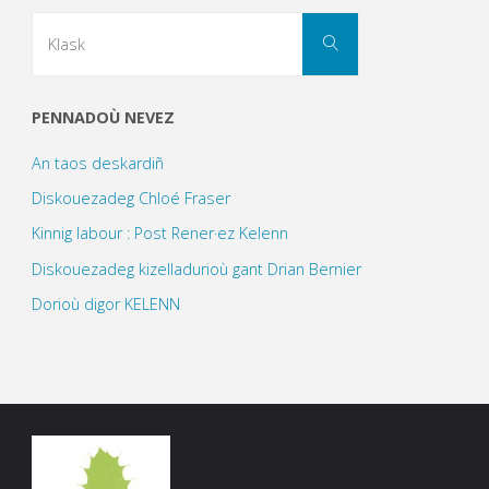
Search
Klask
for:
PENNADOÙ NEVEZ
An taos deskardiñ
Diskouezadeg Chloé Fraser
Kinnig labour : Post Rener·ez Kelenn
Diskouezadeg kizelladurioù gant Drian Bernier
Dorioù digor KELENN