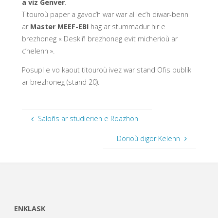
a viz Genver
.
Titouroù paper a gavoc’h war war al lec’h diwar-benn
ar
Master MEEF-EBI
hag ar stummadur hir e
brezhoneg « Deskiñ brezhoneg evit micherioù ar
c’helenn ».
Posupl e vo kaout titouroù ivez war stand Ofis publik
ar brezhoneg (stand 20).
Saloñs ar studierien e Roazhon
Dorioù digor Kelenn
ENKLASK