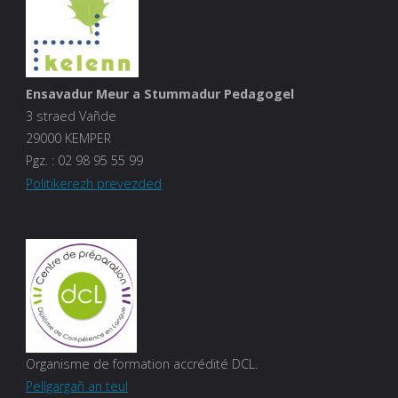
Ensavadur Meur a Stummadur Pedagogel
3 straed Vañde
29000 KEMPER
Pgz. :
02 98 95 55 99
Politikerezh prevezded
Organisme de formation accrédité DCL.
Pellgargañ an teul