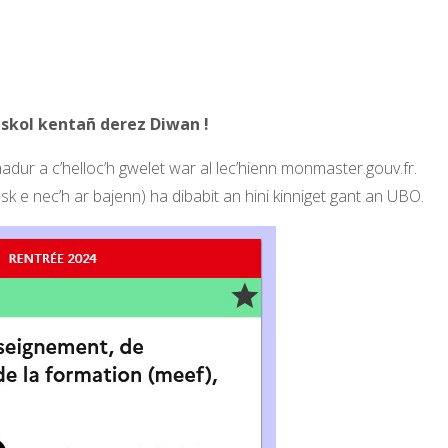
 skol kentañ derez Diwan !
dur a c’helloc’h gwelet war al lec’hienn monmaster.gouv.fr.
sk e nec’h ar bajenn) ha dibabit an hini kinniget gant an UBO.