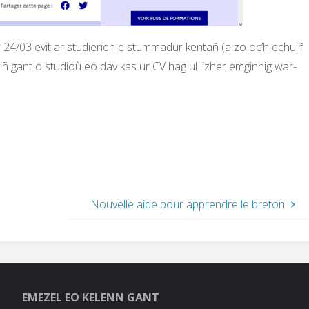
r 24/03 evit ar studierien e stummadur kentañ (a zo oc’h echuiñ
giñ gant o studioù eo dav kas ur CV hag ul lizher emginnig war-
Nouvelle aide pour apprendre le breton
EMEZEL EO KELENN GANT