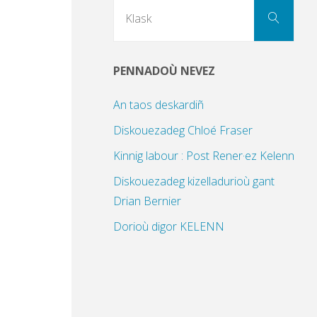
Sear
Klask
for:
PENNADOÙ NEVEZ
An taos deskardiñ
Diskouezadeg Chloé Fraser
Kinnig labour : Post Rener·ez Kelenn
Diskouezadeg kizelladurioù gant
Drian Bernier
Dorioù digor KELENN