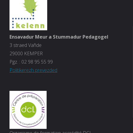
Ensavadur Meur a Stummadur Pedagogel
3 straed Vañde
29000 KEMPER
Pgz. :
02 98 95 55 99
Politikerezh prevezded
Organisme de formation accrédité DCL.