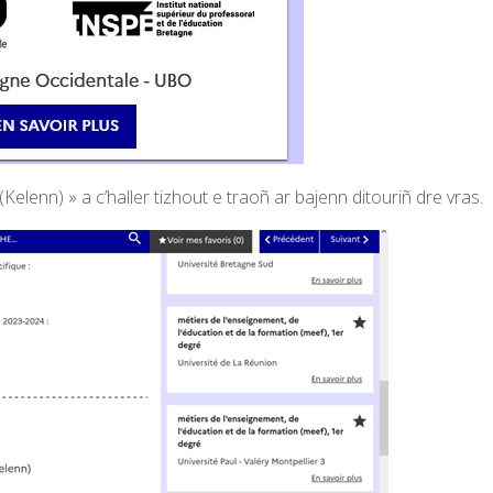
Kelenn) » a c’haller tizhout e traoñ ar bajenn ditouriñ dre vras.