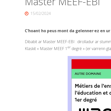
Master MEEF-EBI
15/02/2024
C’hoant ho peus mont da gelenner·ez en ur
Dibabit ar Master MEEF-EBI : dirolladur ar stumma
er
Klaskit « Master MEEF 1
degré » (er varrenn gla