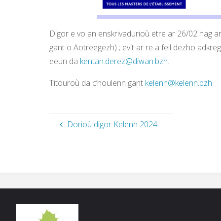
Digor e vo an enskrivadurioù etre ar 26/02 hag a
gant o Aotreegezh) ; evit ar re a fell dezho adkre
eeun da
kentan.derez@diwan.bzh
.
Titouroù da c’houlenn gant
kelenn@kelenn.bzh
Dorioù digor Kelenn 2024