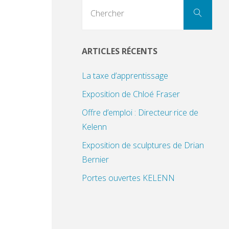
Sear
Chercher
for:
ARTICLES RÉCENTS
La taxe d’apprentissage
Exposition de Chloé Fraser
Offre d’emploi : Directeur·rice de
Kelenn
Exposition de sculptures de Drian
Bernier
Portes ouvertes KELENN