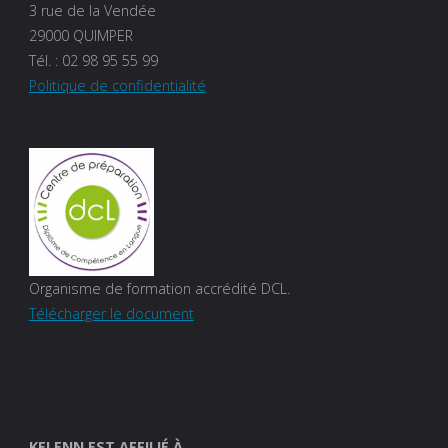
3 rue de la Vendée
29000 QUIMPER
Tél. :
02 98 95 55 99
Politique de confidentialité
Organisme de formation accrédité DCL.
Télécharger le document
KELENN EST AFFILIÉ À