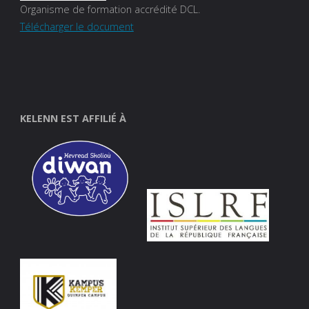
Organisme de formation accrédité DCL.
Télécharger le document
KELENN EST AFFILIÉ À