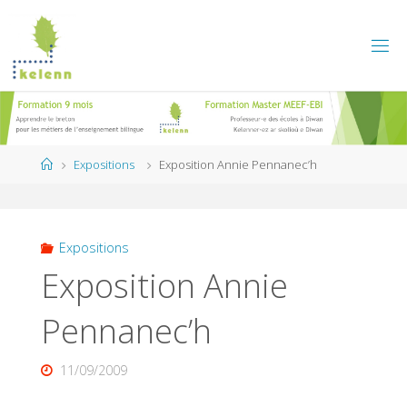
Skip
to
content
Home
Expositions
Exposition Annie Pennanec’h
Expositions
Exposition Annie
Pennanec’h
11/09/2009