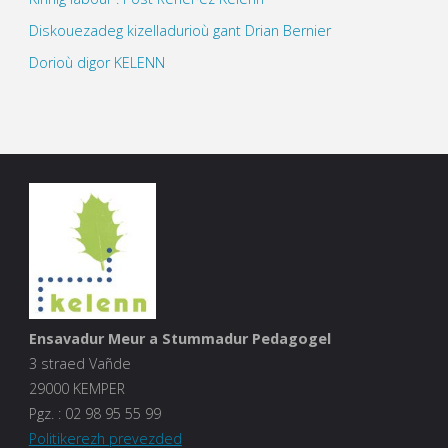
Diskouezadeg kizelladurioù gant Drian Bernier
Dorioù digor KELENN
Ensavadur Meur a Stummadur Pedagogel
3 straed Vañde
29000 KEMPER
Pgz. :
02 98 95 55 99
Politikerezh prevezded