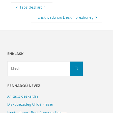
Taos deskardiñ
Enskrivadurioù Deskiñ brezhoneg
ENKLASK
Search
Klask
for:
PENNADOÙ NEVEZ
An taos deskardiñ
Diskouezadeg Chloé Fraser
Kinnig labour : Post Rener·ez Kelenn