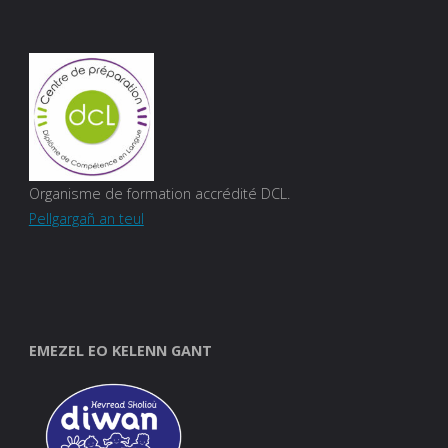
Organisme de formation accrédité DCL.
Pellgargañ an teul
EMEZEL EO KELENN GANT