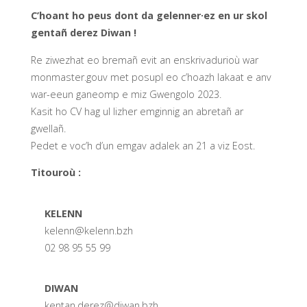
C’hoant ho peus dont da gelenner·ez en ur skol
gentañ derez Diwan !
Re ziwezhat eo bremañ evit an enskrivadurioù war
monmaster.gouv met posupl eo c’hoazh lakaat e anv
war-eeun ganeomp e miz Gwengolo 2023.
Kasit ho CV hag ul lizher emginnig an abretañ ar
gwellañ.
Pedet e voc’h d’un emgav adalek an 21 a viz Eost.
Titouroù :
KELENN
kelenn@kelenn.bzh
02 98 95 55 99
DIWAN
kentan.derez@diwan.bzh