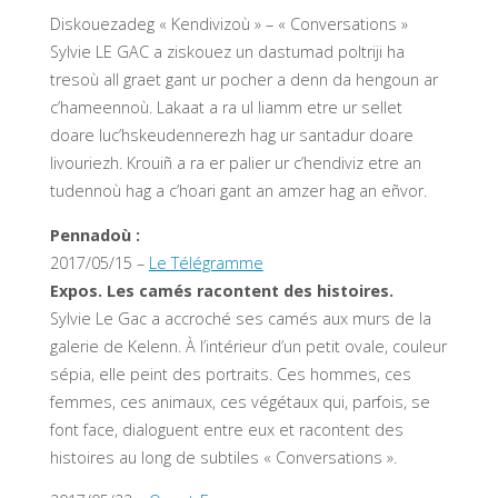
Diskouezadeg « Kendivizoù » – « Conversations »
Sylvie LE GAC a ziskouez un dastumad poltriji ha
tresoù all graet gant ur pocher a denn da hengoun ar
c’hameennoù. Lakaat a ra ul liamm etre ur sellet
doare luc’hskeudennerezh hag ur santadur doare
livouriezh. Krouiñ a ra er palier ur c’hendiviz etre an
tudennoù hag a c’hoari gant an amzer hag an eñvor.
Pennadoù :
2017/05/15 –
Le Télégramme
Expos. Les camés racontent des histoires.
Sylvie Le Gac a accroché ses camés aux murs de la
galerie de Kelenn. À l’intérieur d’un petit ovale, couleur
sépia, elle peint des portraits. Ces hommes, ces
femmes, ces animaux, ces végétaux qui, parfois, se
font face, dialoguent entre eux et racontent des
histoires au long de subtiles « Conversations ».