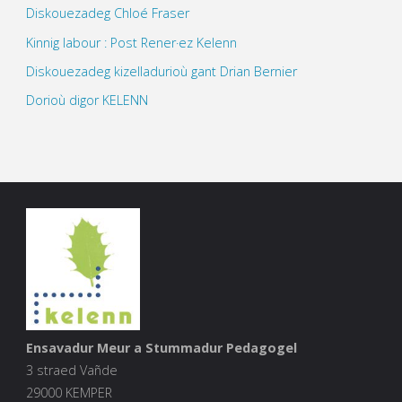
Diskouezadeg Chloé Fraser
Kinnig labour : Post Rener·ez Kelenn
Diskouezadeg kizelladurioù gant Drian Bernier
Dorioù digor KELENN
Ensavadur Meur a Stummadur Pedagogel
3 straed Vañde
29000 KEMPER