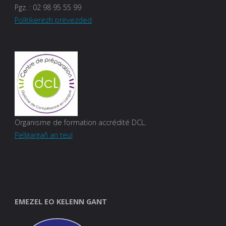
Pgz. :
02 98 95 55 99
Politikerezh prevezded
Organisme de formation accrédité DCL.
Pellgargañ an teul
EMEZEL EO KELENN GANT