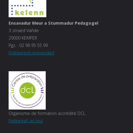
Ensavadur Meur a Stummadur Pedagogel
3 straed Vañde
29000 KEMPER
Pgz. :
02 98 95 55 99
Politikerezh prevezded
Organisme de formation accrédité DCL.
Pellgargañ an teul