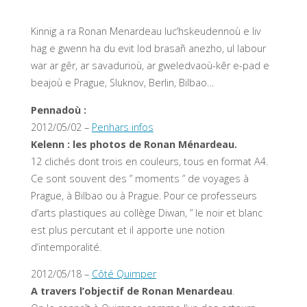
Kinnig a ra Ronan Menardeau luc’hskeudennoù e liv
hag e gwenn ha du evit lod brasañ anezho, ul labour
war ar gêr, ar savadurioù, ar gweledvaoù-kêr e-pad e
beajoù e Prague, Sluknov, Berlin, Bilbao…
Pennadoù :
2012/05/02 –
Penhars infos
Kelenn : les photos de Ronan Ménardeau.
12 clichés dont trois en couleurs, tous en format A4.
Ce sont souvent des ” moments ” de voyages à
Prague, à Bilbao ou à Prague. Pour ce professeurs
d’arts plastiques au collège Diwan, ” le noir et blanc
est plus percutant et il apporte une notion
d’intemporalité.
2012/05/18 –
Côté Quimper
A travers l’objectif de Ronan Menardeau
.