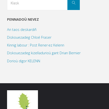
Klask
for:
PENNADOÙ NEVEZ
An taos deskardiñ
Diskouezadeg Chloé Fraser
Kinnig labour : Post Rener·ez Kelenn
Diskouezadeg kizelladurioù gant Drian Bernier
Dorioù digor KELENN