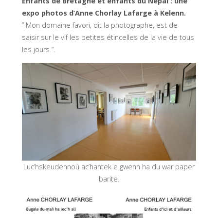
Enfants de Bretagne et enfants du Népal : une
expo photos d’Anne Chorlay Lafarge à Kelenn.
” Mon domaine favori, dit la photographe, est de
saisir sur le vif les petites étincelles de la vie de tous
les jours “.
Luc’hskeudennoù ac’hantek e gwenn ha du war paper
barite.