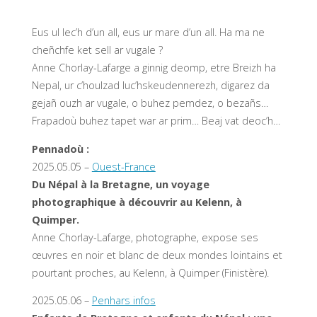
Eus ul lec’h d’un all, eus ur mare d’un all. Ha ma ne
cheñchfe ket sell ar vugale ?
Anne Chorlay-Lafarge a ginnig deomp, etre Breizh ha
Nepal, ur c’houlzad luc’hskeudennerezh, digarez da
gejañ ouzh ar vugale, o buhez pemdez, o bezañs…
Frapadoù buhez tapet war ar prim… Beaj vat deoc’h…
Pennadoù :
2025.05.05 –
Ouest-France
Du Népal à la Bretagne, un voyage
photographique à découvrir au Kelenn, à
Quimper.
Anne Chorlay-Lafarge, photographe, expose ses
œuvres en noir et blanc de deux mondes lointains et
pourtant proches, au Kelenn, à Quimper (Finistère).
2025.05.06 –
Penhars infos