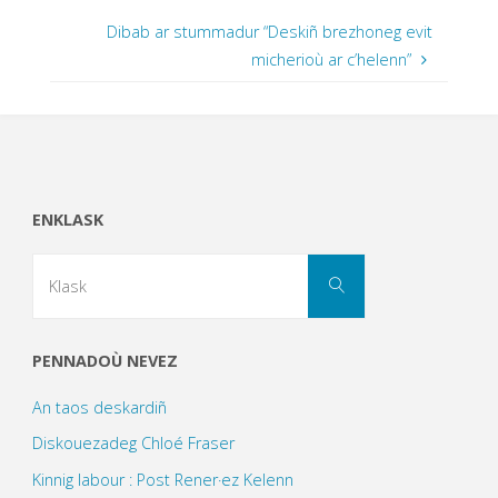
Dibab ar stummadur “Deskiñ brezhoneg evit
micherioù ar c’helenn”
ENKLASK
Search
Klask
for:
PENNADOÙ NEVEZ
An taos deskardiñ
Diskouezadeg Chloé Fraser
Kinnig labour : Post Rener·ez Kelenn