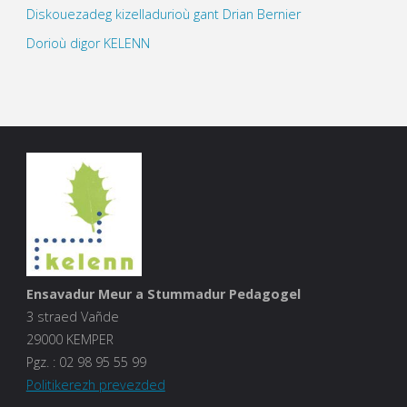
Diskouezadeg kizelladurioù gant Drian Bernier
Dorioù digor KELENN
Ensavadur Meur a Stummadur Pedagogel
3 straed Vañde
29000 KEMPER
Pgz. :
02 98 95 55 99
Politikerezh prevezded