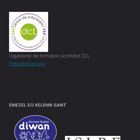
Organisme de formation accrédité DCL.
Pellgargañ an teul
EMEZEL EO KELENN GANT